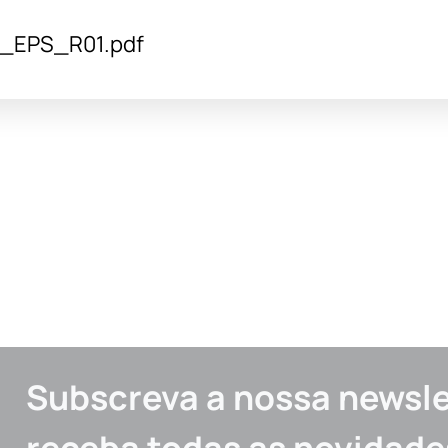
_EPS_R01.pdf
Subscreva a nossa newsle